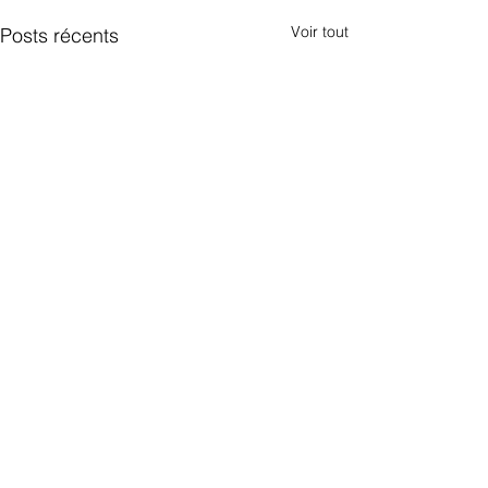
Voir tout
Posts récents
Commentaires
5 ans de ToNNe